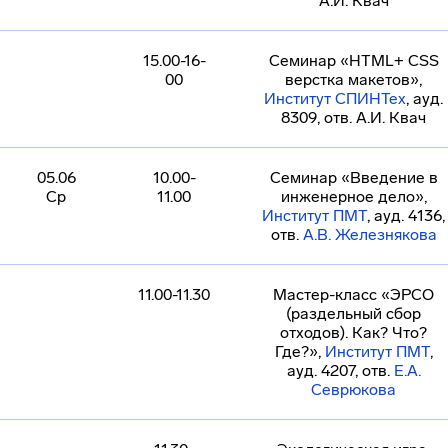
А.И. Квач
15.00-16-
Семинар «HTML+ CSS
00
верстка макетов»,
Институт СПИНТех
, ауд.
8309, отв. А.И. Квач
05.06
10.00-
Семинар «Введение в
Ср
11.00
инженерное дело»,
Институт ПМТ
, ауд. 4136,
отв.
А.В. Железнякова
11.00-11.30
Мастер-класс «ЭРСО
(раздельный сбор
отходов). Как? Что?
Где?»,
Институт ПМТ
,
ауд. 4207, отв.
Е.А.
Севрюкова