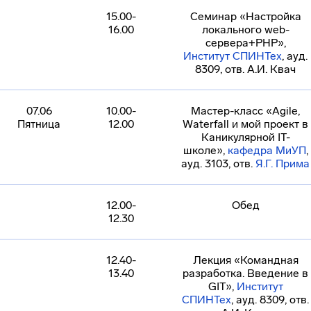
15.00-
Семинар «Настройка
16.00
локального web-
сервера+PHP»,
Институт СПИНТех
, ауд.
8309, отв. А.И. Квач
07.06
10.00-
Мастер-класс «Agile,
Пятница
12.00
Waterfall и мой проект в
Каникулярной IT-
школе»,
кафедра МиУП
,
ауд. 3103, отв.
Я.Г. Прима
12.00-
Обед
12.30
12.40-
Лекция «Командная
13.40
разработка. Введение в
GIT»,
Институт
СПИНТех
, ауд. 8309, отв.