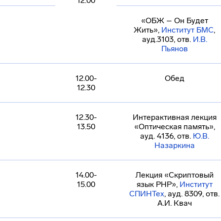
12.00
«ОБЖ – Он Будет
Жить»,
Институт БМС
,
ауд.3103, отв.
И.В.
Пьянов
12.00-
Обед
12.30
12.30-
Интерактивная лекция
13.50
«Оптическая память»,
ауд. 4136, отв.
Ю.В.
Назаркина
14.00-
Лекция «Скриптовый
15.00
язык PHP»,
Институт
СПИНТех
, ауд. 8309, отв.
А.И. Квач