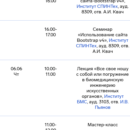
16.00
сайта-Bootstrap v4»,
Институт СПИНТех
, ауд.
8309, отв. А.И. Квач
16.00-
Семинар
17.00
«Использование сайта
Bootstrap v4»,
Институт
СПИНТех
, ауд. 8309, отв.
А.И. Квач
06.06
10.00-
Лекция «Все свое ношу
Чт
11.00
с собой или погружение
в биомедицинскую
инженерию
искусственных
органов»,
Институт
БМС
, ауд. 3103, отв.
И.В.
Пьянов
11.00-
Мастер-класс