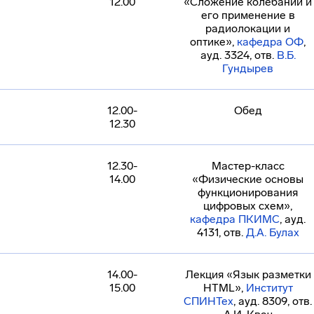
12.00
«Сложение колебаний и
его применение в
радиолокации и
оптике»,
кафедра ОФ
,
ауд. 3324, отв.
В.Б.
Гундырев
12.00-
Обед
12.30
12.30-
Мастер-класс
14.00
«Физические основы
функционирования
цифровых схем»,
кафедра ПКИМС
, ауд.
4131, отв.
Д.А. Булах
14.00-
Лекция «Язык разметки
15.00
HTML»,
Институт
СПИНТех
, ауд. 8309, отв.