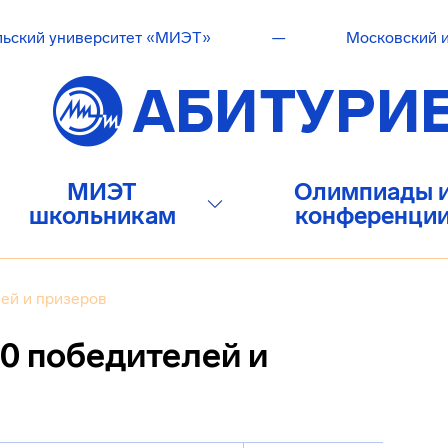
льский университет «МИЭТ»
—
Московский и
МИЭТ
Олимпиады 
школьникам
конференци
ей и призеров
0 победителей и