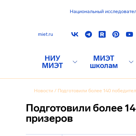
Национальный исследовате
miet.ru
НИУ
МИЭТ
МИЭТ
школам
Новости
/
Подготовили более 140 победител
Подготовили более 14
призеров