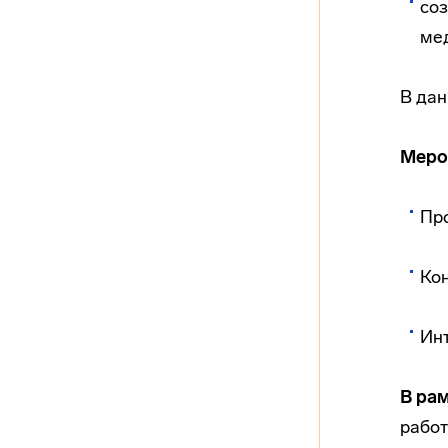
соз
ме
В дан
Меро
Про
Ко
Инт
В ра
работ