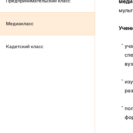
Предпринимательский класс
меди
мульт
Медиакласс
Учен
уча
Кадетский класс
спе
вуз
изу
ра
пол
фор