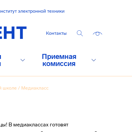
нститут электронной техники
Контакты
и
Приемная
и
комиссия
й школе
/
Медиакласс
ы! В медиаклассах готовят