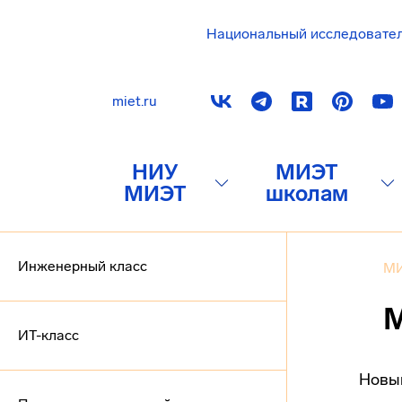
Национальный исследовате
miet.ru
НИУ
МИЭТ
МИЭТ
школам
Инженерный класс
МИ
М
ИТ-класс
Новый