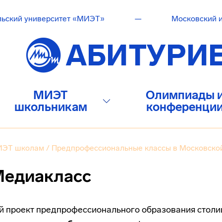
льский университет «МИЭТ»
—
Московский и
МИЭТ
Олимпиады 
школьникам
конференци
ЭТ школам
/
Предпрофессиональные классы в Московско
едиакласс
 проект предпрофессионального образования столиц