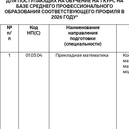
ДЛЯ ПОСТУПАЮЩИХ НА ОБУЧЕНИЕ НА 1 КУРС НА
БАЗЕ СРЕДНЕГО ПРОФЕССИОНАЛЬНОГО
ОБРАЗОВАНИЯ СООТВЕТСТВУЮЩЕГО ПРОФИЛЯ В
2026 ГОДУ*
№
Код
Наименование
п/
НП(С)
направления
п
подготовки
(специальности)
1
01.03.04
Прикладная математика
Ко
ма
ма
мо