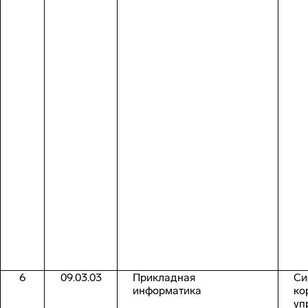
6
09.03.03
Прикладная
Си
информатика
ко
уп