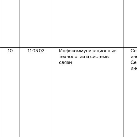
10
11.03.02
Инфокоммуникационные
Се
технологии и системы
ин
связи
Се
ин