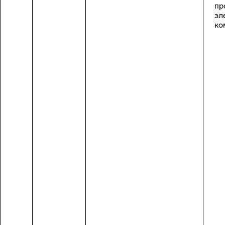
пр
эл
ко