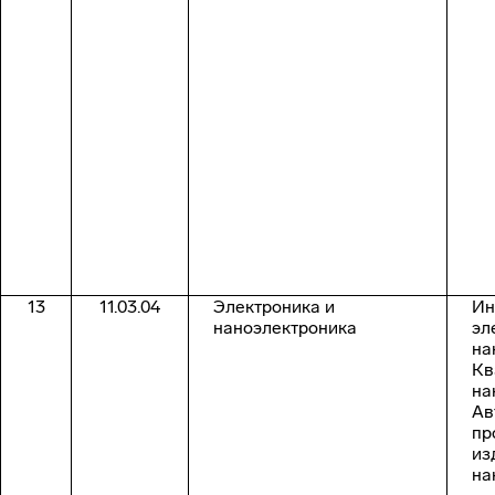
13
11.03.04
Электроника и
Ин
наноэлектроника
эл
на
Кв
на
Ав
пр
из
на