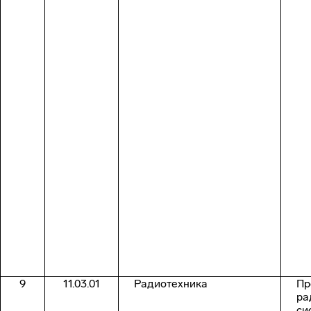
9
11.03.01
Радиотехника
Пр
ра
си