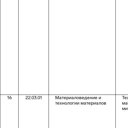
16
22.03.01
Материаловедение и
Те
технологии материалов
ма
ми