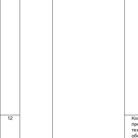
12
Ко
пр
те
об