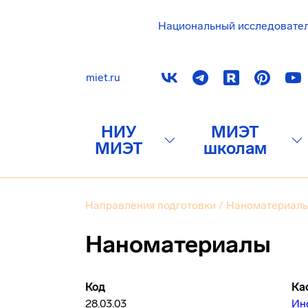
Национальный исследовате
miet.ru
НИУ
МИЭТ
МИЭТ
школам
Направления подготовки
/
Наноматериал
Наноматериалы
Код
Ка
28.03.03
Ин