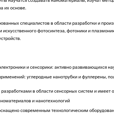
ы научатся создавать наноматериалы, изучат методы
а их основе.
ованных специалистов в области разработки и прои
ти искусственного фотосинтеза, фотоники и плазмони
устройств.
электроники и сенсорики: активно развивающихся н
применений: углеродные нанотрубки и фуллерены, по
 разработками в области сенсорных систем и имеет 
аноматериалов и нанотехнологий
оснащено современным технологическим оборудован