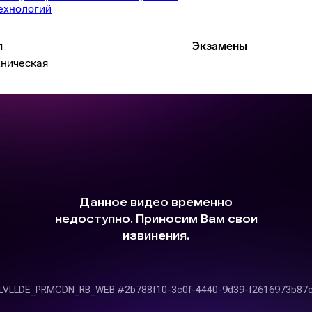
технологий
п
Экзамены
хническая