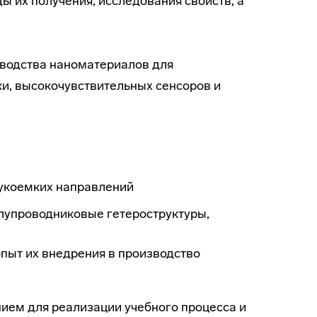
 их получения, исследования свойств, а
зводства наноматериалов для
ки, высокочувствительных сенсоров и
аукоемких направлений
лупроводниковые гетероструктуры,
опыт их внедрения в производство
ием для реализации учебного процесса и