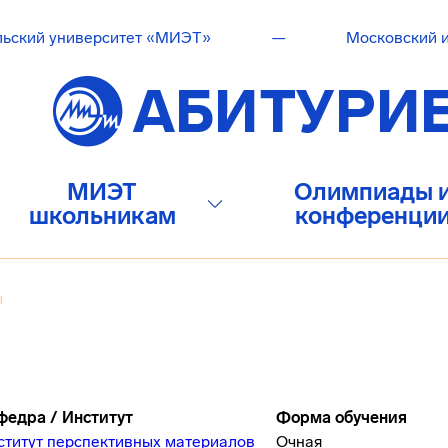
льский университет «МИЭТ»
—
Московский и
МИЭТ
Олимпиады 
школьникам
конференци
ы
федра / Институт
Форма обучения
ститут перспективных материалов
Очная