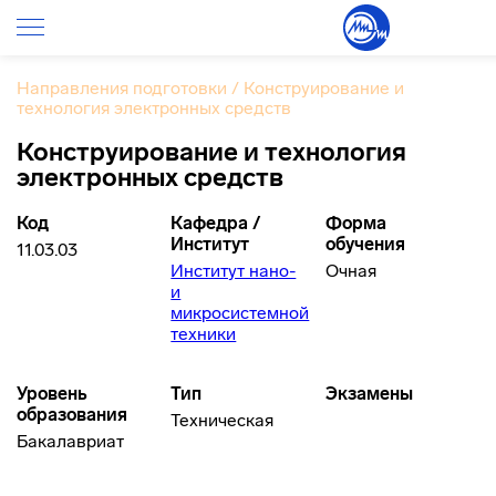
Направления подготовки
/
Конструирование и
технология электронных средств
Конструирование и технология
электронных средств
Код
Кафедра /
Форма
Институт
обучения
11.03.03
Институт нано-
Очная
и
микросистемной
техники
Уровень
Тип
Экзамены
образования
Техническая
Бакалавриат