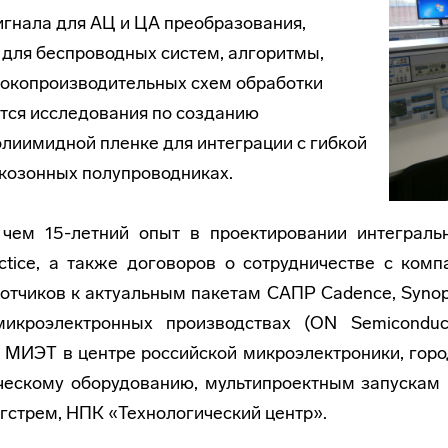
гнала для АЦ и ЦА преобразования,
 для беспроводных систем, алгоритмы,
сокопроизводительных схем обработки
ятся исследования по созданию
олиимидной пленке для интеграции с гибкой
окозонных полупроводниках.
 чем 15-летний опыт в проектировании интеграль
ctice, а также договоров о сотрудничестве с комп
ботчиков к актуальным пакетам САПР Cadence, Synop
кроэлектронных производствах (ON Semiconduc
ие МИЭТ в центре российской микроэлектроники, го
ическому оборудованию, мультипроектным запускам
нгстрем, НПК «Технологический центр».