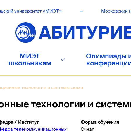
льский университет «МИЭТ»
—
Московский и
МИЭТ
Олимпиады 
школьникам
конференци
ционные технологии и системы связи
ные технологии и систем
федра / Институт
Форма обучения
федра телекоммуникационных
Очная