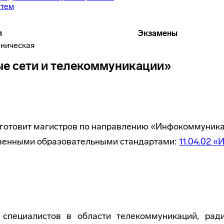
стем
п
Экзамены
хническая
е сети и телекоммуникации»
отовит магистров по направлению «Инфокоммуникац
твенными образовательными стандартами:
11.04.02 
 специалистов в области телекоммуникаций, рад