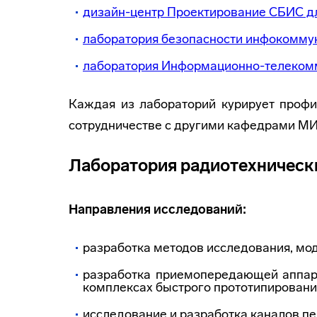
дизайн-центр Проектирование СБИС дл
лаборатория безопасности инфокоммун
лаборатория Информационно-телекомм
Каждая из лабораторий курирует профи
сотрудничестве с другими кафедрами МИ
Лаборатория радиотехническ
Направления исследований:
разработка методов исследования, мо
разработка приемопередающей аппар
комплексах быстрого прототипирования
исследование и разработка каналов п