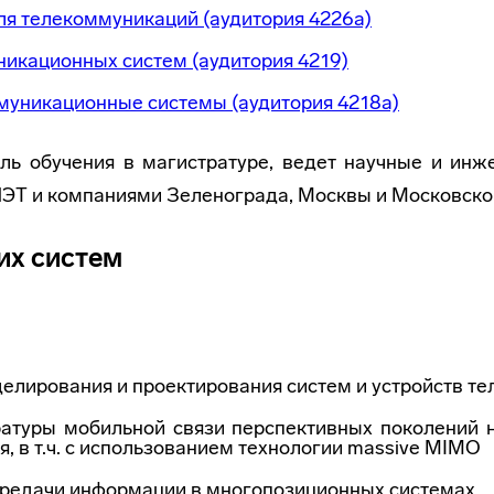
я телекоммуникаций (аудитория 4226а)
икационных систем (аудитория 4219)
уникационные системы (аудитория 4218а)
ль обучения в магистратуре, ведет научные и инже
ЭТ и компаниями Зеленограда, Москвы и Московской
их систем
делирования и проектирования систем и устройств т
атуры мобильной связи перспективных поколений 
, в т.ч. с использованием технологии massive MIMO
ередачи информации в многопозиционных системах