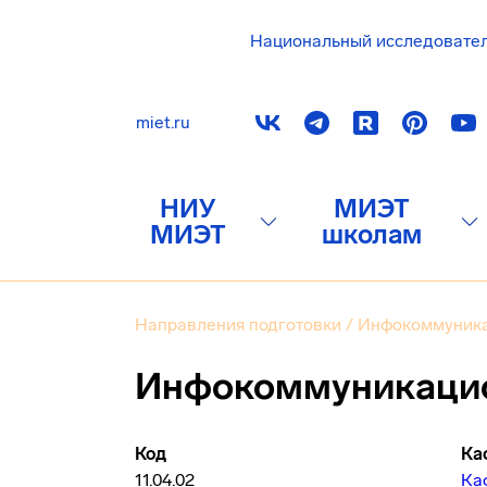
Национальный исследовате
miet.ru
НИУ
МИЭТ
МИЭТ
школам
Направления подготовки
/
Инфокоммуника
Инфокоммуникацион
Код
Ка
11.04.02
Ка