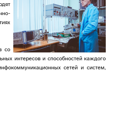
одят
чно-
тиях
в со
ьных интересов и способностей каждого
 инфокоммуникационных сетей и систем,